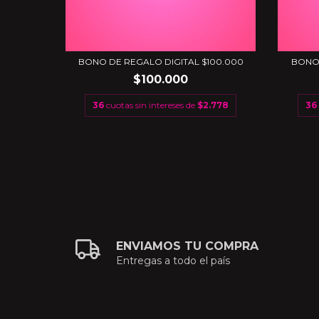
300.000
BONO DE REGALO DIGITAL $100.000
BONO 
$100.000
.333
36
cuotas sin intereses de
$2.778
36
ENVIAMOS TU COMPRA
Entregas a todo el país