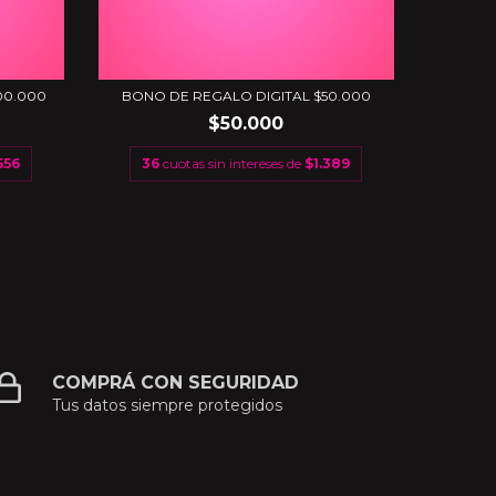
00.000
BONO DE REGALO DIGITAL $50.000
BONO 
$50.000
556
36
cuotas sin intereses de
$1.389
36
COMPRÁ CON SEGURIDAD
Tus datos siempre protegidos