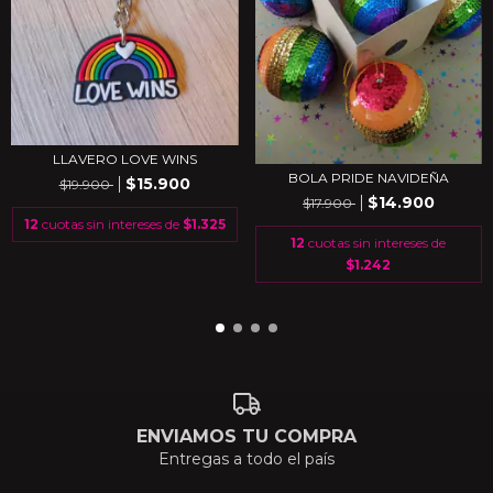
LLAVERO LOVE WINS
BOLA PRIDE NAVIDEÑA
$15.900
$19.900
$14.900
$17.900
12
cuotas sin intereses de
$1.325
12
cuotas sin intereses de
$1.242
ENVIAMOS TU COMPRA
Entregas a todo el país