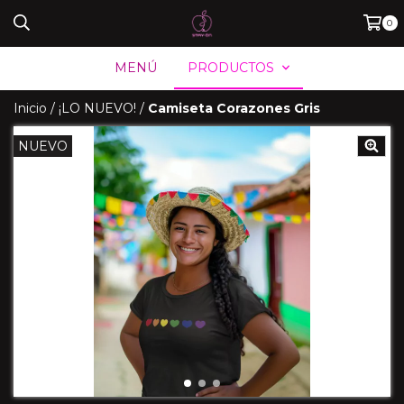
0
MENÚ
PRODUCTOS
Inicio
/
¡LO NUEVO!
/
Camiseta Corazones Gris
NUEVO