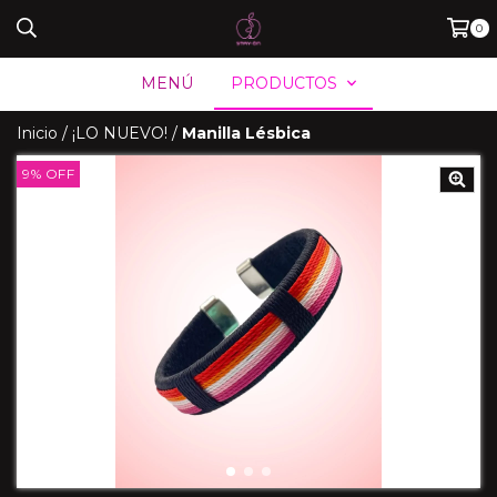
0
MENÚ
PRODUCTOS
Inicio
/
¡LO NUEVO!
/
Manilla Lésbica
9
%
OFF